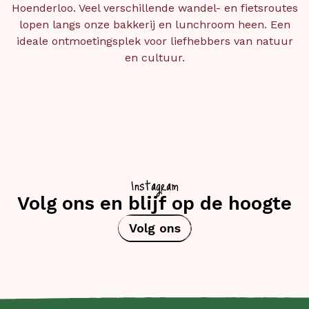
Hoenderloo. Veel verschillende wandel- en fietsroutes
lopen langs onze bakkerij en lunchroom heen. Een
ideale ontmoetingsplek voor liefhebbers van natuur
en cultuur.
Instagram
Volg ons en blijf op de hoogte
Volg ons
dagen geleden
140 dagen geleden
141 dagen gel
d the scenes of
Coffee first
New collection
atest project
#morning #coffee
dropping soon
#mondaymotivation