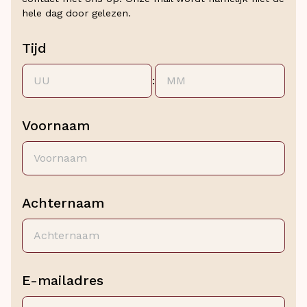
hele dag door gelezen.
JJJJ
Tijd
:
Uren
Minuten
Voornaam
Achternaam
E-mailadres