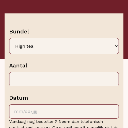
Bundel
Aantal
Datum
MM
slash
DD
Vandaag nog bestellen? Neem dan telefonisch
slash
contact met ons op. Onze mail wordt namelijk niet de